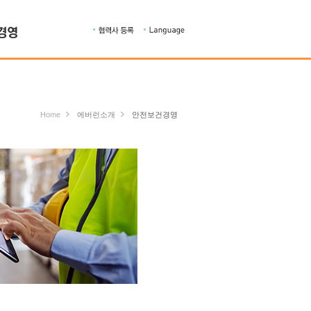
Home
에버런소개
안전보건경영